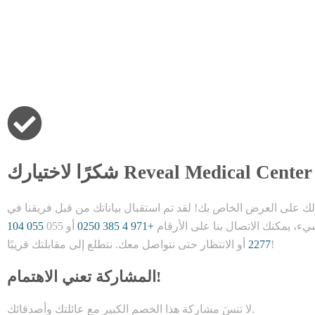
شكرًا لاختيارك Reveal Medical Center
ص بك! لقد تم استقبال بياناتك من قبل فريقنا في Reveal Medical Center وسيقوم أحد موظفينا بالتواصل معك قريبًا لتأكيد حجزك وموعدك.
 يمكنك الاتصال بنا على الأرقام
+971 4 385 0250
أو 055
055 104
أو الانتظار حتى نتواصل معك. نتطلع إلى مقابلتك قريبًا!
2277
المشاركة تعني الاهتمام!
لا تنسَ مشاركة هذا الخصم الكبير مع عائلتك وأصدقائك.